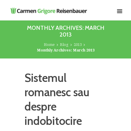
MONTHLY ARCHIVES: MARCH
2013
Home
Blog
2013
Monthly Archives: March 2013
Sistemul
romanesc sau
despre
indobitocire