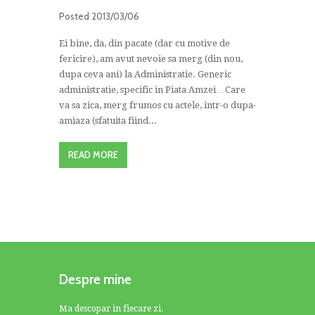
Posted
2013/03/06
Ei bine, da, din pacate (dar cu motive de
fericire), am avut nevoie sa merg (din nou,
dupa ceva ani) la Administratie. Generic
administratie, specific in Piata Amzei…Care
va sa zica, merg frumos cu actele, intr-o dupa-
amiaza (sfatuita fiind...
READ MORE
Despre mine
Ma descopar in fiecare zi.