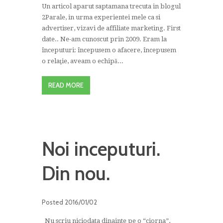
Un articol aparut saptamana trecuta in blogul
2Parale, in urma experientei mele ca si
advertiser, vizavi de affiliate marketing. First
date.. Ne-am cunoscut prin 2009. Eram la
începuturi: începusem o afacere, începusem
o relaţie, aveam o echipă...
READ MORE
Noi inceputuri.
Din nou.
Posted
2016/01/02
Nu scriu niciodata dinainte pe o “ciorna”,