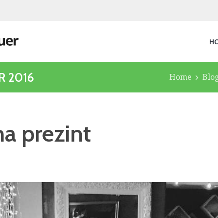
H
R 2016
Home
Blo
a prezint