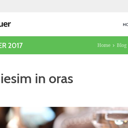
H
R 2017
Home
Blog
esim in oras