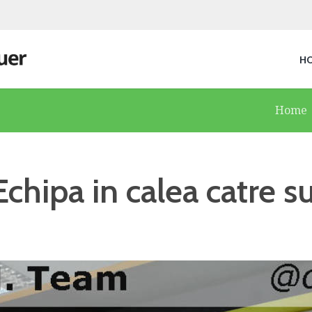
H
9
Home
chipa in calea catre s