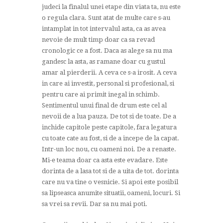
judeci la finalul unei etape din viata ta, nu este
o regula clara. Sunt atat de multe care s-au
intamplat in tot intervalul asta, ca as avea
nevoie de mult timp doar ca sa revad
cronologic ce a fost. Daca as alege sa nu ma
gandesc la asta, as ramane doar cu gustul
amar al pierderii. A ceva ce s-a irosit. A ceva
in care ai investit, personal si profesional, si
pentru care ai primit inegal in schimb.
Sentimentul unui final de drum este cel al
nevoii de a lua pauza. De tot si de toate. De a
inchide capitole peste capitole, fara legatura
cu toate cate au fost, si de a incepe de la capat.
Intr-un loc nou, cu oameni noi. De a renaste.
Mi-e teama doar ca asta este evadare. Este
dorinta de a lasa tot si de a uita de tot. dorinta
care nu va tine o vesnicie. Si apoi este posibil
sa lipseasca anumite situatii, oameni, locuri. Si
sa vrei sa revii. Dar sa nu mai poti.