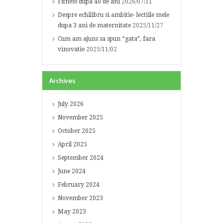
Fitness dupa 40 de ani
2026/07/11
Despre echilibru si ambitie- lectiile mele
dupa 3 ani de maternitate
2025/11/27
Cum am ajuns sa spun “gata”, fara
vinovatie
2025/11/02
Archives
July
2026
November
2025
October
2025
April
2025
September
2024
June
2024
February
2024
November
2023
May
2023