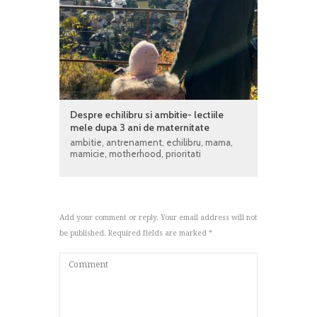
Despre echilibru si ambitie- lectiile
mele dupa 3 ani de maternitate
ambitie
,
antrenament
,
echilibru
,
mama
,
mamicie
,
motherhood
,
prioritati
Add your comment or reply. Your email address will not
be published. Required fields are marked *