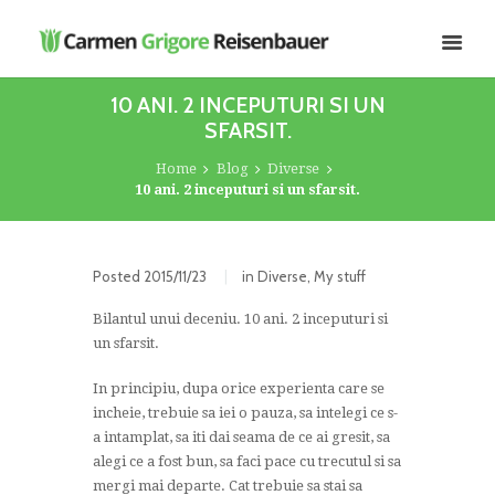
10 ANI. 2 INCEPUTURI SI UN
SFARSIT.
Home
Blog
Diverse
10 ani. 2 inceputuri si un sfarsit.
Posted
2015/11/23
in
Diverse
,
My stuff
Bilantul unui deceniu. 10 ani. 2 inceputuri si
un sfarsit.
In principiu, dupa orice experienta care se
incheie, trebuie sa iei o pauza, sa intelegi ce s-
a intamplat, sa iti dai seama de ce ai gresit, sa
alegi ce a fost bun, sa faci pace cu trecutul si sa
mergi mai departe. Cat trebuie sa stai sa