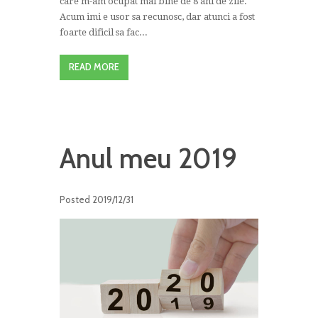
care m-am ocupat mai bine de 8 ani de zile.
Acum imi e usor sa recunosc, dar atunci a fost
foarte dificil sa fac...
READ MORE
Anul meu 2019
Posted
2019/12/31