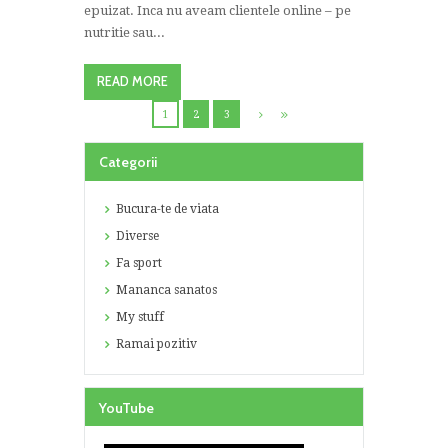
epuizat. Inca nu aveam clientele online – pe
nutritie sau...
READ MORE
1
2
3
Categorii
Bucura-te de viata
Diverse
Fa sport
Mananca sanatos
My stuff
Ramai pozitiv
YouTube