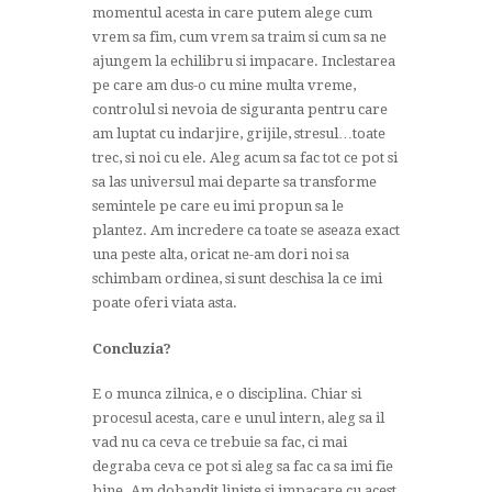
momentul acesta in care putem alege cum
vrem sa fim, cum vrem sa traim si cum sa ne
ajungem la echilibru si impacare. Inclestarea
pe care am dus-o cu mine multa vreme,
controlul si nevoia de siguranta pentru care
am luptat cu indarjire, grijile, stresul…toate
trec, si noi cu ele. Aleg acum sa fac tot ce pot si
sa las universul mai departe sa transforme
semintele pe care eu imi propun sa le
plantez. Am incredere ca toate se aseaza exact
una peste alta, oricat ne-am dori noi sa
schimbam ordinea, si sunt deschisa la ce imi
poate oferi viata asta.
Concluzia?
E o munca zilnica, e o disciplina. Chiar si
procesul acesta, care e unul intern, aleg sa il
vad nu ca ceva ce trebuie sa fac, ci mai
degraba ceva ce pot si aleg sa fac ca sa imi fie
bine. Am dobandit liniste si impacare cu acest