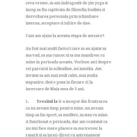
ceva vreme, m-am indragostit de yin yoga si
incep sa fiu captivata de filosofia budista si
dezvoltarea personala prin schimbare
interna, acceptare si iubire de sine.
Cum am ajuns la aceasta etapa de asezare?
Au fost mai multi factori care m-au ajutat sa
ma vad, sa ma cunosc si sa ma mandresc cu
mine in perioada aceasta. Vorbesc aici despre
cei parcursi in solitudine, nu insotita. Am
invatat sa am mai mult calm, mai multa
stapanire, desi e pusa in fiecare zi la
incercare de Maia mea de 3 ani.
1.
Trezitul
la
5
: a inceput din frustrarea
ca nu aveam timp pentru mine, nu aveam
timp sa fac sport, sa meditez, sa stau cu mine.
A functionat o perioada, dar am constatat ca
nu imi face mare placere sa ma trezesc la
rasarit si sa incep direct cu antrenament