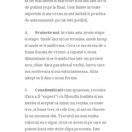
sa fie mai intens si mai scurt si sa imi lase loc si
de putina yoga la final. Caut liniste in toate
aspectele si asa vreau sa imi inchid si practica
de antrenament, pe cat este posibil.
4.
Proiecte
noi
: in viata asta, avem etape
si etape. Unele lucruri se termina, unele incep
si unele se transforma. Ceva ce ma stresa de o
buna bucata de vreme, a capatat o noua
dimensiune si se transforma intr-un proiect
nou, chiar daca paradoxal vechi), lucru care
ma motiveaza si ma entuziasmeaza. Abia
astept sa ii dau o noua forma.
5.
Constientizari
:cum spuneam, rezonez
(fara a fi “expert”) cu filosofia budista si am
inteles si aceptat ca nimic nu rezista, ca toate
trec, si bune trec, si rele trec, si noi ne ducem
la un moment dat. Trecutul nu mai exista,
viitorul nu e sigur, si tot ce avem si pe care ne
putem baza este strict clipa prezenta. Este