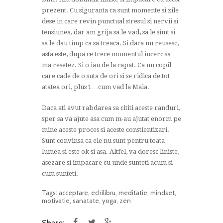
prezent. Cu siguranta ca sunt momente si zile
dese in care revin punctual stresul si nervii si
tensiunea, dar am grija sa le vad, sa le simt si
sa le dau timp ca sa treaca. Si daca nu reusesc,
asta este, dupa ce trece momentul incerc sa
ma resetez. Si o iau de la capat. Ca un copil
care cade de o suta de ori si se ridica de tot
atatea ori, plus 1…cum vad la Maia.
Daca ati avut rabdarea sa cititi aceste randuri,
sper sa va ajute asa cum m-au ajutat enorm pe
mine aceste proces si aceste constientizari.
Sunt convinsa ca ele nu sunt pentru toata
lumea si este ok si asa. Altfel, va doresc liniste,
asezare si impacare cu unde sunteti acum si
cum sunteti.
Tags:
acceptare
,
echilibru
,
meditatie
,
mindset
,
motivatie
,
sanatate
,
yoga
,
zen
Share: