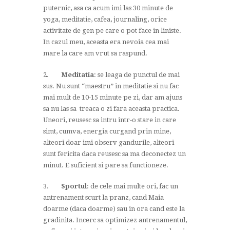
puternic, asa ca acum imi las 30 minute de
yoga, meditatie, cafea, journaling, orice
activitate de gen pe care o pot face in liniste.
In cazul meu, aceasta era nevoia cea mai
mare la care am vrut sa raspund.
2.
Meditatia
: se leaga de punctul de mai
sus. Nu sunt “maestru” in meditatie si nu fac
mai mult de 10-15 minute pe zi, dar am ajuns
sa nu las sa treaca o zi fara aceasta practica.
Uneori, reusesc sa intru intr-o stare in care
simt, cumva, energia curgand prin mine,
alteori doar imi observ gandurile, alteori
sunt fericita daca reusesc sa ma deconectez un
minut. E suficient si pare sa functioneze.
3.
Sportul
: de cele mai multe ori, fac un
antrenament scurt la pranz, cand Maia
doarme (daca doarme) sau in ora cand este la
gradinita. Incerc sa optimizez antrenamentul,