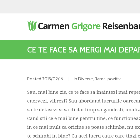
CE TE FACE SA MERGI MAI DEPA
Posted
2013/02/16
in
Diverse
,
Ramai pozitiv
Sau, mai bine zis, ce te face sa inaintezi mai repe
enervezi, vibrezi? Sau abordand lucrurile oarecum 
sa te detasezi si sa iti dai timp sa gandesti, anal
Cand stii ce e mai bine pentru tine, ce functionea
in ce mai mult ca oricine se poate schimba, nu exis
te schimbi in bine? Ca acel lucru catre care tinzi