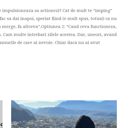
te impulsioneaza sa actionezi? Cat de mult te “imping”
e fac sa dai inapoi, speriat fiind (e mult spus, totusi) ca nu
u merge, fa altceva”.Optiunea 2: “Cand ceva functioneza,
a. Cam multe intrebari zilele acestea. Dar, uneori, avand
punsurile de care ai nevoie. Chiar daca nu ai avut