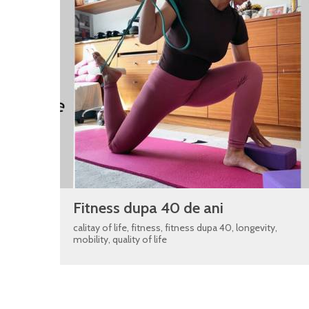
Fitness dupa 40 de ani
calitay of life
,
fitness
,
fitness dupa 40
,
longevity
,
mobility
,
quality of life