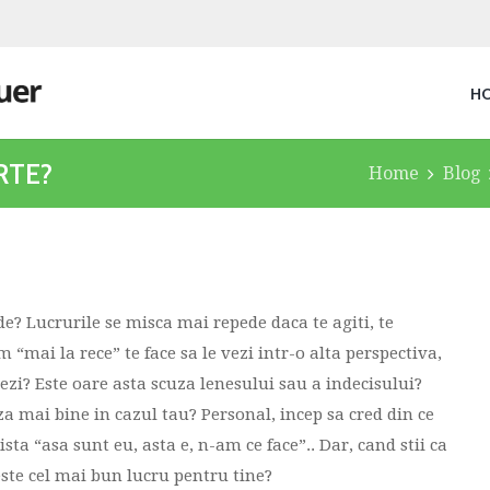
H
RTE?
Home
Blog
de? Lucrurile se misca mai repede daca te agiti, te
“mai la rece” te face sa le vezi intr-o alta perspectiva,
izezi? Este oare asta scuza lenesului sau a indecisului?
za mai bine in cazul tau? Personal, incep sa cred din ce
ta “asa sunt eu, asta e, n-am ce face”.. Dar, cand stii ca
 este cel mai bun lucru pentru tine?