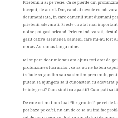
Prietenii ii ai pe vecie. Ca se pierde din profunzim
inceput, de acord. Dar, cand ai nevoie cu adevarat 
dezumanizata, in care oamenii sunt dusmani pentr
prietenii adevarati. Si este cu atat mai important s
noi se pot gasi oricand. Prieteni adevarati, destul
gasit cativa asemenea oameni, care mi-au fost al
noroc. Au ramas langa mine.
Mi se pare doar mie sau am ajuns toti atat de go
profunzimea lucrurilor , ca sa nu ne batem capul
trebuie sa gandim sau sa simtim prea mult, pent
putem sa ajungem sa ii cunoastem cu adevarat pe
te integrezi? Cum simti ca apartii? Cum poti sa fi
De cate ori nu i-am luat “for granted” pe cei de 
pot baza pe ea/el, nu am de ce sa nu imi fac probl
cat de norocoasa am fost sa am alaturi de mine ca