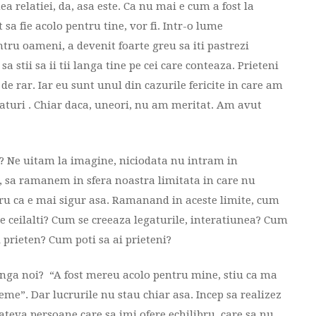
ea relatiei, da, asa este. Ca nu mai e cum a fost la
sa fie acolo pentru tine, vor fi. Intr-o lume
u oameni, a devenit foarte greu sa iti pastrezi
a stii sa ii tii langa tine pe cei care conteaza. Prieteni
 de rar. Iar eu sunt unul din cazurile fericite in care am
aturi . Chiar daca, uneori, nu am meritat. Am avut
i? Ne uitam la imagine, niciodata nu intram in
, sa ramanem in sfera noastra limitata in care nu
ru ca e mai sigur asa. Ramanand in aceste limite, cum
 ceilalti? Cum se creeaza legaturile, interatiunea? Cum
i prieten? Cum poti sa ai prieteni?
langa noi? “A fost mereu acolo pentru mine, stiu ca ma
eme”. Dar lucrurile nu stau chiar asa. Incep sa realizez
teva persoane care sa imi ofere echilibru, care sa nu