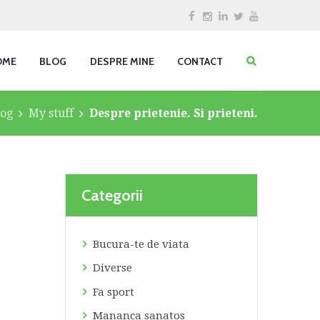
OME
BLOG
DESPRE MINE
CONTACT
log
My stuff
Despre prietenie. Si prieteni.
Categorii
Bucura-te de viata
Diverse
Fa sport
Mananca sanatos