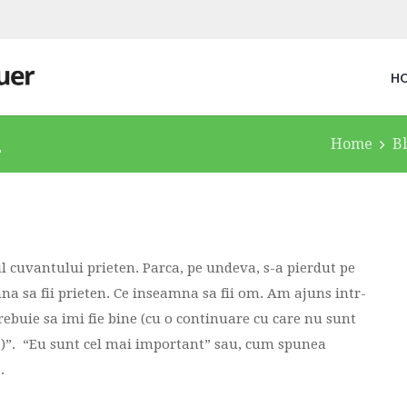
H
.
Home
B
l cuvantului prieten. Parca, pe undeva, s-a pierdut pe
na sa fii prieten. Ce inseamna sa fii om. Am ajuns intr-
 trebuie sa imi fie bine (cu o continuare cu care nu sunt
ora)”. “Eu sunt cel mai important” sau, cum spunea
.