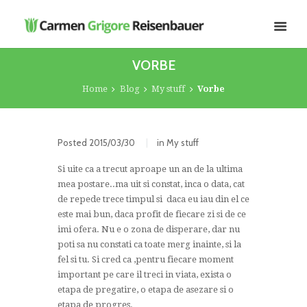
VORBE
Home
Blog
My stuff
Vorbe
Posted
2015/03/30
in
My stuff
Si uite ca a trecut aproape un an de la ultima
mea postare..ma uit si constat, inca o data, cat
de repede trece timpul si daca eu iau din el ce
este mai bun, daca profit de fiecare zi si de ce
imi ofera. Nu e o zona de disperare, dar nu
poti sa nu constati ca toate merg inainte, si la
fel si tu. Si cred ca ,pentru fiecare moment
important pe care il treci in viata, exista o
etapa de pregatire, o etapa de asezare si o
etapa de progres.