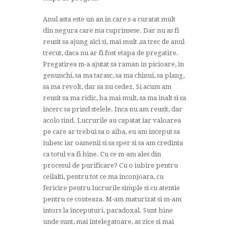
Anul asta este un an in care s-a curatat mult
din negura care ma cuprinsese. Dar nu as fi
reusit sa ajung aici si, mai mult ,sa trec de anul
trecut, daca nu ar fi fost etapa de pregatire.
Pregatirea m-a ajutat sa raman in picioare, in
genunchi, sa ma tarasc, sa ma chinui, sa plang,
sa ma revolt, dar sa nu cedez. Si acum am
reusit sa ma ridic, ba mai mult, sa ma inalt si sa
incerc sa prind stelele. Inca nu am reusit, dar
acolo tind. Lucrurile au capatat iar valoarea
pe care ar trebui sa o aiba, eu am inceput sa
iubesc iar oamenii si sa sper si sa am credinta
ca totul va fi bine. Cu ce m-am ales din
procesul de purificare? Cu o iubire pentru
ceilalti, pentru tot ce ma inconjoara, cu
fericire pentru lucrurile simple si cu atentie
pentru ce conteaza. M-am maturizat si m-am
intors la inceputuri, paradoxal. Sunt bine
unde sunt, mai intelegatoare, as zice si mai