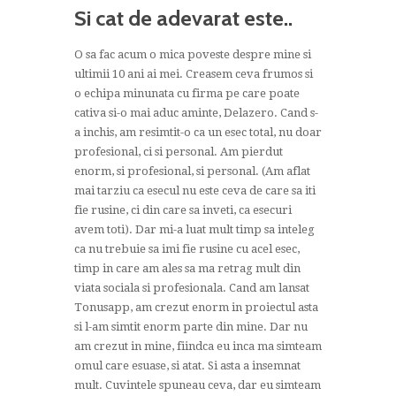
Si cat de adevarat este..
O sa fac acum o mica poveste despre mine si
ultimii 10 ani ai mei. Creasem ceva frumos si
o echipa minunata cu firma pe care poate
cativa si-o mai aduc aminte, Delazero. Cand s-
a inchis, am resimtit-o ca un esec total, nu doar
profesional, ci si personal. Am pierdut
enorm, si profesional, si personal. (Am aflat
mai tarziu ca esecul nu este ceva de care sa iti
fie rusine, ci din care sa inveti, ca esecuri
avem toti). Dar mi-a luat mult timp sa inteleg
ca nu trebuie sa imi fie rusine cu acel esec,
timp in care am ales sa ma retrag mult din
viata sociala si profesionala. Cand am lansat
Tonusapp, am crezut enorm in proiectul asta
si l-am simtit enorm parte din mine. Dar nu
am crezut in mine, fiindca eu inca ma simteam
omul care esuase, si atat. Si asta a insemnat
mult. Cuvintele spuneau ceva, dar eu simteam