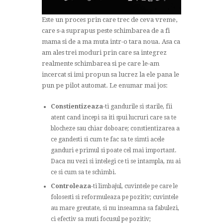
Este un proces prin care trec de ceva vreme,
care s-a suprapus peste schimbarea de a fi
mama si de a ma muta intr-o tara noua. Asa ca
am ales trei moduri prin care sa integrez
realmente schimbarea si pe care le-am
incercat si imi propun sa lucrez la ele pana le
pun pe pilot automat. Le enumar mai jos:
Constientizeaza
-ti gandurile si starile, fii
atent cand incepi sa iti spui lucruri care sa te
blocheze sau chiar doboare; constientizarea a
ce gandesti si cum te fac sa te simti acele
ganduri e primul si poate cel mai important.
Daca nu vezi si intelegi ce ti se intampla, nu ai
ce si cum sa te schimbi.
Controleaza
-ti limbajul, cuvintele pe care le
folosesti si reformuleaza pe pozitiv; cuvintele
au mare greutate, si nu inseamna sa fabulezi,
ci efectiv sa muti focusul pe pozitiv;