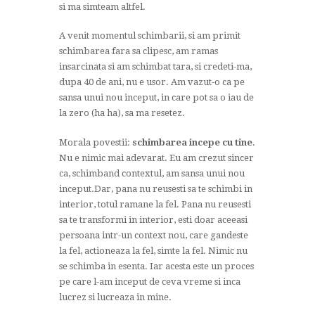
si ma simteam altfel.
A venit momentul schimbarii, si am primit
schimbarea fara sa clipesc, am ramas
insarcinata si am schimbat tara, si credeti-ma,
dupa 40 de ani, nu e usor. Am vazut-o ca pe
sansa unui nou inceput, in care pot sa o iau de
la zero (ha ha), sa ma resetez.
Morala povestii:
schimbarea incepe cu tine
.
Nu e nimic mai adevarat. Eu am crezut sincer
ca, schimband contextul, am sansa unui nou
inceput.Dar, pana nu reusesti sa te schimbi in
interior, totul ramane la fel. Pana nu reusesti
sa te transformi in interior, esti doar aceeasi
persoana intr-un context nou, care gandeste
la fel, actioneaza la fel, simte la fel. Nimic nu
se schimba in esenta. Iar acesta este un proces
pe care l-am inceput de ceva vreme si inca
lucrez si lucreaza in mine.