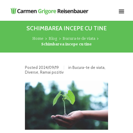
SCHIMBAREA INCEPE CU TINE
Home
Blog
Bucura-te de viata
Schimbarea incepe cu tine
Posted
2024/09/19
in
Bucura-te de viata
,
Diverse
,
Ramai pozitiv