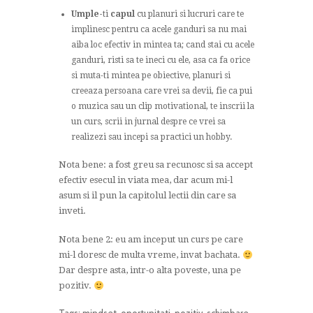
Umple-
ti
capul
cu planuri si lucruri care te
implinesc pentru ca acele ganduri sa nu mai
aiba loc efectiv in mintea ta; cand stai cu acele
ganduri, risti sa te ineci cu ele, asa ca fa orice
si muta-ti mintea pe obiective, planuri si
creeaza persoana care vrei sa devii, fie ca pui
o muzica sau un clip motivational, te inscrii la
un curs, scrii in jurnal despre ce vrei sa
realizezi sau incepi sa practici un hobby.
Nota bene: a fost greu sa recunosc si sa accept
efectiv esecul in viata mea, dar acum mi-l
asum si il pun la capitolul lectii din care sa
inveti.
Nota bene 2: eu am inceput un curs pe care
mi-l doresc de multa vreme, invat bachata.
Dar despre asta, intr-o alta poveste, una pe
pozitiv.
Tags:
mindset
,
oportunitati
,
pozitiv
,
schimbare