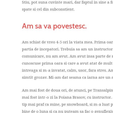
Stiu, pot suna cuvinte mari, dar faptul in sine a 
spate si cel din subconstient.
Am sa va povestesc.
Am schiat de vreo 4-5 ori la viata mea. Prima oa
partia de incepatori. Trebuia sa am un instructo
comunicare, nu am avut. Am avut insa parte de s
cunoscuse prima oara si care a avut atat de mult 
intreaga si m-a invatat, calm, usor, fara stres. A
simtit grozav. Mi-am dat seama ca iarna are un al
Am mai fost de doua ori, de atunci, pe Transalpi
mai fost intr-o zi la Poiana Brasov, cu instructor. 
tip mai praf ca mine, pe snowboard, si m-a luat 
bine de o luna si ca nu puteam sa fac o genuflexi