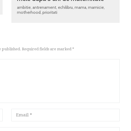
ambitie
,
antrenament
,
echilibru
,
mama
,
mamicie
,
motherhood
,
prioritati
e published. Required fields are marked *