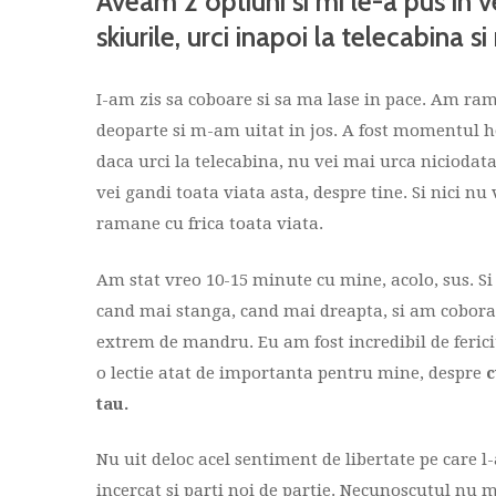
Aveam 2 optiuni si mi le-a pus in ved
skiurile, urci inapoi la telecabina s
I-am zis sa coboare si sa ma lase in pace. Am ram
deoparte si m-am uitat in jos. A fost momentul ho
daca urci la telecabina, nu vei mai urca niciodata
vei gandi toata viata asta, despre tine. Si nici nu
ramane cu frica toata viata.
Am stat vreo 10-15 minute cu mine, acolo, sus. Si 
cand mai stanga, cand mai dreapta, si am coborat. 
extrem de mandru. Eu am fost incredibil de fericit
o lectie atat de importanta pentru mine, despre
c
tau.
Nu uit deloc acel sentiment de libertate pe care 
incercat si parti noi de partie. Necunoscutul nu 