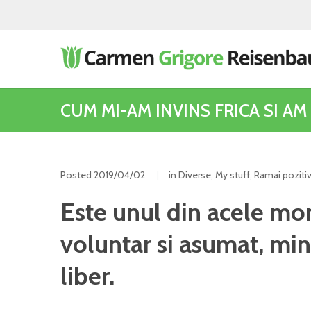
CUM MI-AM INVINS FRICA SI AM
Posted
2019/04/02
in
Diverse
,
My stuff
,
Ramai poziti
Este unul din acele mo
voluntar si asumat, minte
liber.