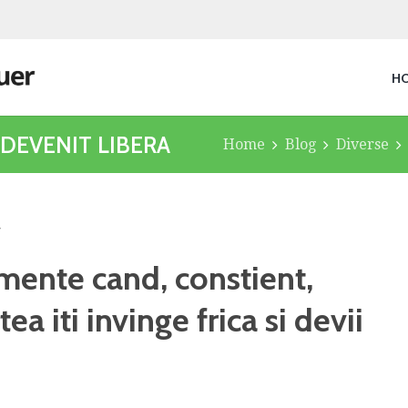
H
 DEVENIT LIBERA
Home
Blog
Diverse
v
mente cand, constient,
a iti invinge frica si devii