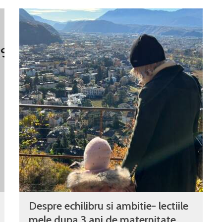
Despre echilibru si ambitie- lectiile
mele dupa 3 ani de maternitate