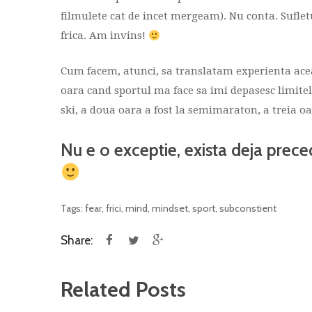
filmulete cat de incet mergeam). Nu conta. Sufletu
frica. Am invins!
Cum facem, atunci, sa translatam experienta aceasta
oara cand sportul ma face sa imi depasesc limitele
ski, a doua oara a fost la semimaraton, a treia oa
Nu e o exceptie, exista deja prec
Tags:
fear
,
frici
,
mind
,
mindset
,
sport
,
subconstient
Share:
Related Posts