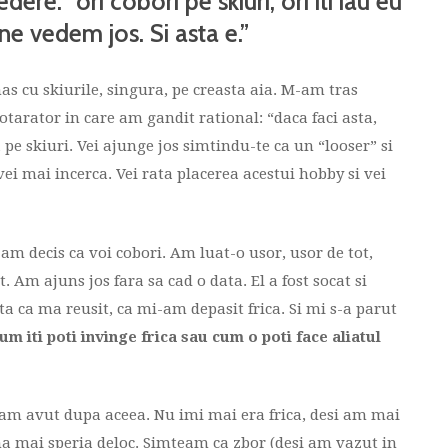
ere: “ori cobori pe skiuri, ori iti iau eu
i ne vedem jos. Si asta e.”
as cu skiurile, singura, pe creasta aia. M-am tras
tarator in care am gandit rational: “daca faci asta,
 pe skiuri. Vei ajunge jos simtindu-te ca un “looser” si
 vei mai incerca. Vei rata placerea acestui hobby si vei
am decis ca voi cobori. Am luat-o usor, usor de tot,
Am ajuns jos fara sa cad o data. El a fost socat si
a ca ma reusit, ca mi-am depasit frica. Si mi s-a parut
um iti poti invinge frica sau cum o poti face aliatul
l-am avut dupa aceea. Nu imi mai era frica, desi am mai
ma mai speria deloc. Simteam ca zbor (desi am vazut in