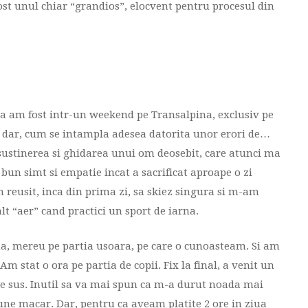
fost unul chiar “grandios”, elocvent pentru procesul din
ra am fost intr-un weekend pe Transalpina, exclusiv pe
r dar, cum se intampla adesea datorita unor erori de…
ustinerea si ghidarea unui om deosebit, care atunci ma
bun simt si empatie incat a sacrificat aproape o zi
m reusit, inca din prima zi, sa skiez singura si m-am
t “aer” cand practici un sport de iarna.
na, mereu pe partia usoara, pe care o cunoasteam. Si am
Am stat o ora pe partia de copii. Fix la final, a venit un
pe sus. Inutil sa va mai spun ca m-a durut noada mai
une macar. Dar, pentru ca aveam platite 2 ore in ziua