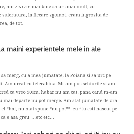
re, am zis ca e mai bine sa urc mai mult, cu
e suieratura, la fiecare zgomot, eram ingrozita de
ea, de tot.
a maini experientele mele in ale
 sa merg, cu a mea jumatate, la Poiana si sa urc pe
ii. Am urcat cu telecabina. Mi-am pus schiurile si am
, cred ca vreo 500m, habar nu am cat, pana cand m-am
a eu mai departe nu pot merge. Am stat jumatate de ora
, el “hai, nu mai spune “nu pot””, eu “tu esti nascut pe
s ca e asa greu”…etc etc…