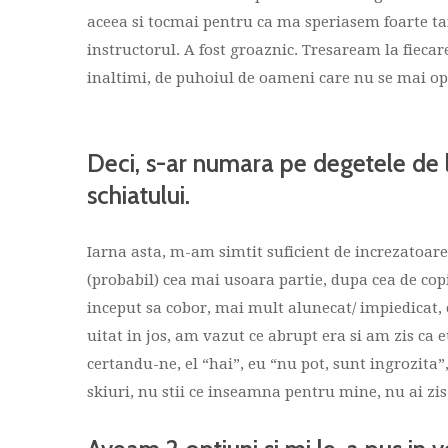
aceea si tocmai pentru ca ma speriasem foarte ta
instructorul. A fost groaznic. Tresaream la fiecar
inaltimi, de puhoiul de oameni care nu se mai opr
Deci, s-ar numara pe degetele de l
schiatului.
Iarna asta, m-am simtit suficient de increzatoare
(probabil) cea mai usoara partie, dupa cea de cop
inceput sa cobor, mai mult alunecat/ impiedicat
uitat in jos, am vazut ce abrupt era si am zis c
certandu-ne, el “hai”, eu “nu pot, sunt ingrozita”
skiuri, nu stii ce inseamna pentru mine, nu ai zi