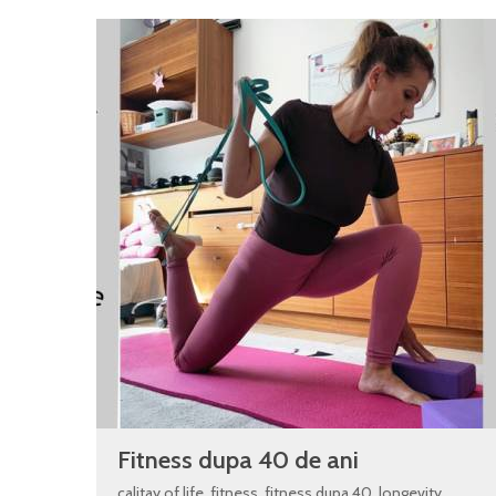
Fitness dupa 40 de ani
calitay of life
,
fitness
,
fitness dupa 40
,
longevity
,