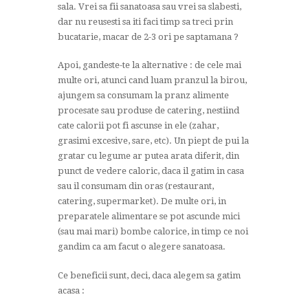
sala. Vrei sa fii sanatoasa sau vrei sa slabesti,
dar nu reusesti sa iti faci timp sa treci prin
bucatarie, macar de 2-3 ori pe saptamana ?
Apoi, gandeste-te la alternative : de cele mai
multe ori, atunci cand luam pranzul la birou,
ajungem sa consumam la pranz alimente
procesate sau produse de catering, nestiind
cate calorii pot fi ascunse in ele (zahar,
grasimi excesive, sare, etc). Un piept de pui la
gratar cu legume ar putea arata diferit, din
punct de vedere caloric, daca il gatim in casa
sau il consumam din oras (restaurant,
catering, supermarket). De multe ori, in
preparatele alimentare se pot ascunde mici
(sau mai mari) bombe calorice, in timp ce noi
gandim ca am facut o alegere sanatoasa.
Ce beneficii sunt, deci, daca alegem sa gatim
acasa :