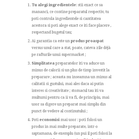
Tu alegi ingredientele
: stii exact ce sa
mananci, ce contine preparatul respectiv, tu
poti controla ingredientele si cantitatea
acestora si poti alege exact ce iti face placere ,
respectand bugetul tau;
Ai garantia ca este un
produs proaspat
versus unul care a stat, poate, cateva zile déjà
pe rafturile unui supermarket ;
Simplitatea
preparatelor iti va aduce un
minus de calorii si un plus de timp investit la
preparare ; aceasta nu inseamna un minus al
calitatii si gustului, mai ales daca ai putin
interes si creativitate ; stomacul tau iti va
multumi pentru ca ii va fi, de principiu, mai
usor sa digere un preparat mai simplu din
punct de vedere al continutului ;
Poti
economisi
mai usor : poti folosi un
produs in mai multe preparate, intr-o
saptamana, de exemplu (un pui il poti folosi la