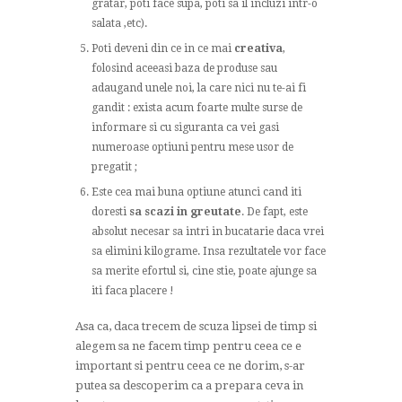
gratar, poti face supa, poti sa il incluzi intr-o
salata ,etc).
Poti deveni din ce in ce mai
creativa
,
folosind aceeasi baza de produse sau
adaugand unele noi, la care nici nu te-ai fi
gandit : exista acum foarte multe surse de
informare si cu siguranta ca vei gasi
numeroase optiuni pentru mese usor de
pregatit ;
Este cea mai buna optiune atunci cand iti
doresti
sa scazi in greutate
. De fapt, este
absolut necesar sa intri in bucatarie daca vrei
sa elimini kilograme. Insa rezultatele vor face
sa merite efortul si, cine stie, poate ajunge sa
iti faca placere !
Asa ca, daca trecem de scuza lipsei de timp si
alegem sa ne facem timp pentru ceea ce e
important si pentru ceea ce ne dorim, s-ar
putea sa descoperim ca a prepara ceva in