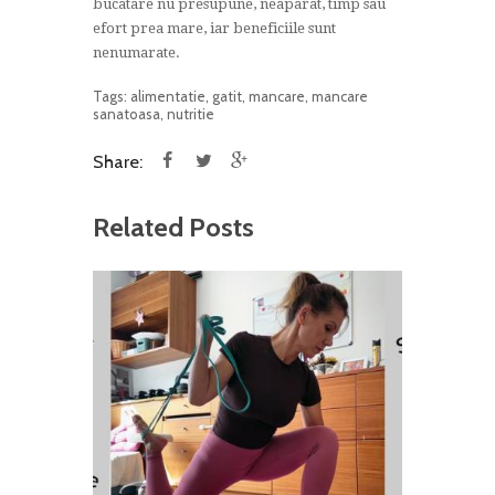
bucatare nu presupune, neaparat, timp sau
efort prea mare, iar beneficiile sunt
nenumarate.
Tags:
alimentatie
,
gatit
,
mancare
,
mancare
sanatoasa
,
nutritie
Share:
Related Posts