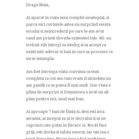
Draga Maia,
Ai aparut in viata mea complet neasteptat, si
parca nici cuvintele astea nu surprind esenta
socului si neincrederii pe care le-am avut
cand am primit dovada existentei tale. Mi -au
trebuit zile intregi sa inteleg si sa accept ca
existi intr-adevar si luni in care sa procesez ce
mi se intampla.
Am fost intreaga viata convinsa ca sunt
completa ca om asa cum eram si niciodata nu
am gandit ca as putea fi mai mult. Dar viata e
plina de surprize si Dumnezeu a avut un alt
plan pentru noi, unul mai bun.
Ai aproape 7 luni de fiinta si, desi esti inca
ascunsa, ai inceput sa ni te dezvalui si sa ne
cuprinzi cate putin in fiecare zi. Nu iti face
griji, esti dorita si iubita enorm, iar tati tau e
topit dupa tine. Mami inca a fost mult timp