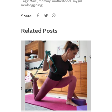
Tags:
Maia;
,
mommy
,
motherhood;
,
mygirl
,
newbeggining;
Share:
Related Posts