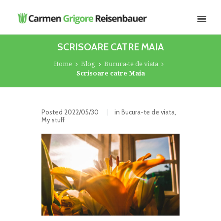
SCRISOARE CATRE MAIA
Home
Blog
Bucura-te de viata
Scrisoare catre Maia
Posted
2022/05/30
in
Bucura-te de viata
,
My stuff