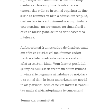
confuza cu toate si plina de intrebari si
temeri, dar e din ce in ce mai cuprinsa de tine
si stie ca Dumnezeu ni te-a adus cu un scop. Si,
desi nu lasa inca entuziasmul sa o cuprinda la
cote maxime, nu are cum sa nu simta fiorii a
ceva ce nu stia pana acum sa defineasca si sa
inteleaga.
Ai fost cel mai frumos cadou de Craciun, cand
am aflat ca existi, si cel mai frumos cadou
pentru zilele noastre de nastere, cand am
aflat ca esti tu… Maia. Vom face tot posibilul
(si imposibilul) sa iti creem un drum frumos
in viata si te rugam sa ai rabdare cu noi, daca
o sa o mai dam in bara uneori, suntem novici
in ale parintiei. Stim ca ne vei invata la randul
tau multe si abia asteptam sa te cunoastem!
Semneaza: mami si tati