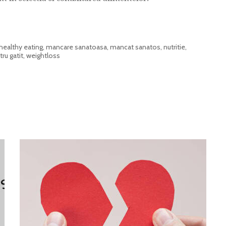
healthy eating
,
mancare sanatoasa
,
mancat sanatos
,
nutritie
,
ru gatit
,
weightloss