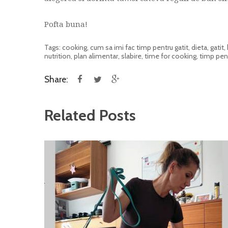
Pofta buna!
Tags:
cooking
,
cum sa imi fac timp pentru gatit
,
dieta
,
gatit
,
nutrition
,
plan alimentar
,
slabire
,
time for cooking
,
timp pent
Share:
Related Posts