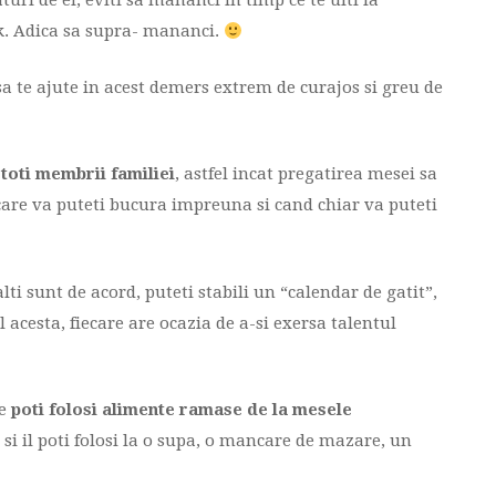
turi de ei, eviti sa mananci in timp ce te uiti la
ook. Adica sa supra- mananci.
a te ajute in acest demers extrem de curajos si greu de
 toti membrii familiei
, astfel incat pregatirea mesei sa
care va puteti bucura impreuna si cand chiar va puteti
lti sunt de acord, puteti stabili un “calendar de gatit”,
l acesta, fiecare are ocazia de a-si exersa talentul
re
poti folosi alimente ramase de la mesele
si il poti folosi la o supa, o mancare de mazare, un