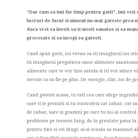
“Dar cum sa imi fac timp pentru gatit”, imi veti
lucruri de facut si nimeni nu mai gateste prea mu
daca vrei sa inveti sa traiesti sanatos si sa mana
procesate si sa incepi sa gatesti.
Cand spun gatit, nu vreau sa iti imaginezi nu sti
iti imaginezi pregatirea unor alimente sanatoase,
alimente care te vor tine satula si iti vor aduce
nevoie ca sa fie pe plus. De energie, clar, nu de g
Cand gatesti acasa, tu esti cea care alege ingredie
care ti le permiti si tu controlezi cat zahar, cat s
de zahar, sare si grasimi pe care tu nu ai control
probleme pe termen lung, de la greutate pana la di
pentru tine si cei dragi, ai si ocazia sa mananci a