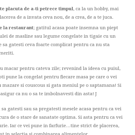
ate placuta de a-ti petrece timpul
, ca la un hobby, mai
acerea de a invata ceva nou, de a crea, de a te juca.
de la restaurant
; gatitul acasa poate insemna un piept
 ulei de masline sau legume congelate in tigaie cu un
ie sa gatesti ceva foarte complicat pentru ca nu sta
meriti.
u macar pentru cateva zile; revenind la ideea cu puiul,
oti pune la congelat pentru fiecare masa pe care o vei
 cu mazare si couscous si gata meniul pe o saptamana! Si
 asigur ca nu o sa te imbolnavesti din asta! J
pi sa gatesti sau sa pregatesti mesele acasa pentru ca vei
cura de o stare de sanatate optima. Si asta pentru ca vei
ie. Iar ce vei pune in farfurie…tine strict de placerea,
mt in selectia si combinarea alimentelor.