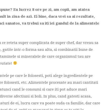
 spune? Eu lucrez 8 ore pe zi, am copii, am atatea
lt in ziua de azi. Ei bine, daca vrei sa ai rezultate,
ci sanatos, va trebui sa iti iei gandul de la alimentele
u ce reteta super complicata de super chef, dar vreau sa
 gatite intr-o forma sau alta, si combinatii bune de
 vitaminele si mineralele de care organismul tau are
reutate!
ntele pe care le folosesti, poti alege ingredientele pe
are folosesti, etc. Alimentele procesate au mari cantitati
 atunci cand le consumi si care iti pot aduce mari
verse afectiuni si boli. In plus, cand gatesti acasa,
laturi de ei, lucru care va poate suda ca familie, dar care