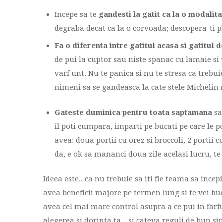
Incepe sa te
gandesti la gatit ca la o modalit
degraba decat ca la o corvoada; descopera-ti pl
Fa o diferenta intre gatitul acasa si gatitul 
de pui la cuptor sau niste spanac cu lamaie si
varf unt. Nu te panica si nu te stresa ca trebu
nimeni sa se gandeasca la cate stele Michelin 
Gateste duminica pentru toata saptamana
sa
il poti cumpara, imparti pe bucati pe care le p
avea: doua portii cu orez si broccoli, 2 portii
da, e ok sa mananci doua zile acelasi lucru, te
Ideea este.. ca nu trebuie sa iti fie teama sa ince
avea beneficii majore pe termen lung si te vei bu
avea cel mai mare control asupra a ce pui in farfur
alegerea si dorinta ta…si cateva reguli de bun si