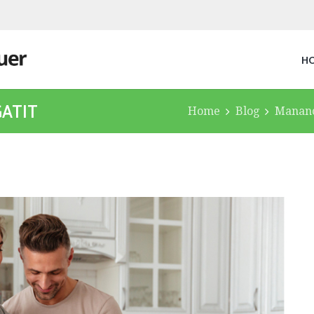
H
GATIT
Home
Blog
Mananc