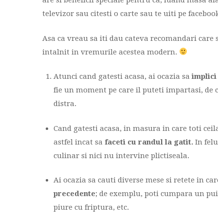
are si beneficii speciale pentru ca, luand masa ala
televizor sau citesti o carte sau te uiti pe faceb
Asa ca vreau sa iti dau cateva recomandari care s
intalnit in vremurile acestea modern.
Atunci cand gatesti acasa, ai ocazia sa
implici
fie un moment pe care il puteti impartasi, de 
distra.
Cand gatesti acasa, in masura in care toti ceila
astfel incat sa
faceti cu randul la gatit.
In felu
culinar si nici nu intervine plictiseala.
Ai ocazia sa cauti diverse mese si retete in ca
precedente
; de exemplu, poti cumpara un pui 
piure cu friptura, etc.