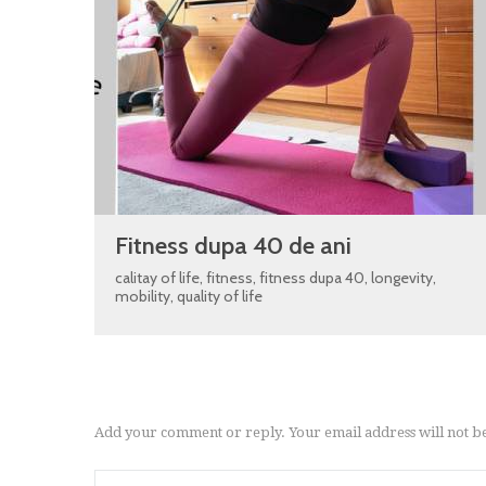
Fitness dupa 40 de ani
calitay of life
,
fitness
,
fitness dupa 40
,
longevity
,
mobility
,
quality of life
Add your comment or reply. Your email address will not b