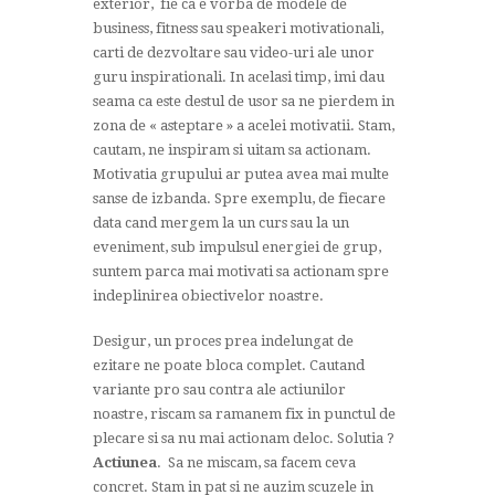
exterior, fie ca e vorba de modele de
business, fitness sau speakeri motivationali,
carti de dezvoltare sau video-uri ale unor
guru inspirationali. In acelasi timp, imi dau
seama ca este destul de usor sa ne pierdem in
zona de « asteptare » a acelei motivatii. Stam,
cautam, ne inspiram si uitam sa actionam.
Motivatia grupului ar putea avea mai multe
sanse de izbanda. Spre exemplu, de fiecare
data cand mergem la un curs sau la un
eveniment, sub impulsul energiei de grup,
suntem parca mai motivati sa actionam spre
indeplinirea obiectivelor noastre.
Desigur, un proces prea indelungat de
ezitare ne poate bloca complet. Cautand
variante pro sau contra ale actiunilor
noastre, riscam sa ramanem fix in punctul de
plecare si sa nu mai actionam deloc. Solutia ?
Actiunea
. Sa ne miscam, sa facem ceva
concret. Stam in pat si ne auzim scuzele in