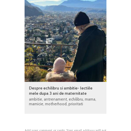
Despre echilibru si ambitie- lectiile
mele dupa 3 ani de maternitate
ambitie
,
antrenament
,
echilibru
,
mama
,
mamicie
,
motherhood
,
prioritati
Add your comment or reply. Your email address will not