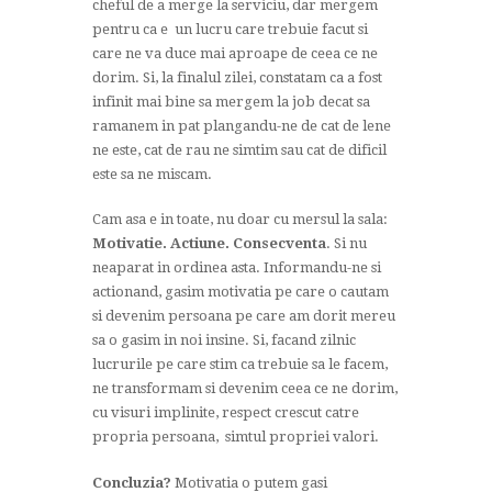
cheful de a merge la serviciu, dar mergem
pentru ca e un lucru care trebuie facut si
care ne va duce mai aproape de ceea ce ne
dorim. Si, la finalul zilei, constatam ca a fost
infinit mai bine sa mergem la job decat sa
ramanem in pat plangandu-ne de cat de lene
ne este, cat de rau ne simtim sau cat de dificil
este sa ne miscam.
Cam asa e in toate, nu doar cu mersul la sala:
Motivatie. Actiune. Consecventa
. Si nu
neaparat in ordinea asta. Informandu-ne si
actionand, gasim motivatia pe care o cautam
si devenim persoana pe care am dorit mereu
sa o gasim in noi insine. Si, facand zilnic
lucrurile pe care stim ca trebuie sa le facem,
ne transformam si devenim ceea ce ne dorim,
cu visuri implinite, respect crescut catre
propria persoana, simtul propriei valori.
Concluzia?
Motivatia o putem gasi