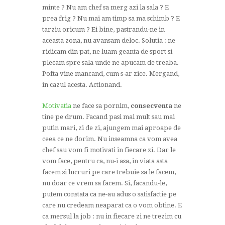
minte ? Nu am chef sa merg azi la sala ? E
prea frig ? Nu mai am timp sa ma schimb ? E
tarziu oricum ? Ei bine, pastrandu-ne in
aceasta zona, nu avansam deloc. Solutia : ne
ridicam din pat, ne luam geanta de sport si
plecam spre sala unde ne apucam de treaba.
Pofta vine mancand, cum s-ar zice. Mergand,
in cazul acesta. Actionand.
Motivatia
ne face sa pornim,
consecventa
ne
tine pe drum. Facand pasi mai mult sau mai
putin mari, zi de zi, ajungem mai aproape de
ceea ce ne dorim. Nu inseamna ca vom avea
chef sau vom fi motivati in fiecare zi. Dar le
vom face, pentru ca, nu-i asa, in viata asta
facem si lucruri pe care trebuie sa le facem,
nu doar ce vrem sa facem. Si, facandu-le,
putem constata ca ne-au adus o satisfactie pe
care nu credeam neaparat ca o vom obtine. E
ca mersul la job : nu in fiecare zi ne trezim cu