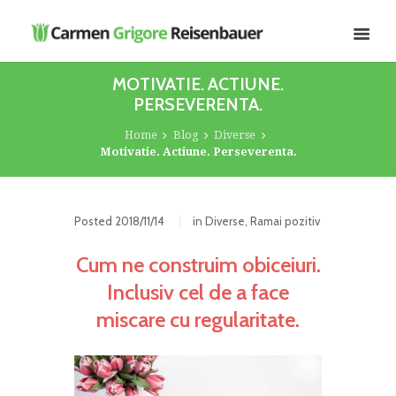
MOTIVATIE. ACTIUNE.
PERSEVERENTA.
Home
Blog
Diverse
Motivatie. Actiune. Perseverenta.
Posted
2018/11/14
in
Diverse
,
Ramai pozitiv
Cum ne construim obiceiuri.
Inclusiv cel de a face
miscare cu regularitate.