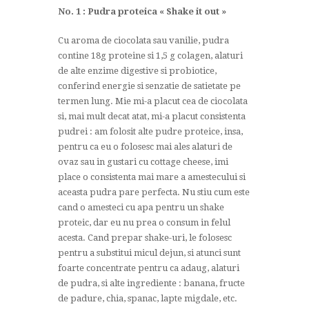
No. 1 : Pudra proteica « Shake it out »
Cu aroma de ciocolata sau vanilie, pudra
contine 18g proteine si 1,5 g colagen, alaturi
de alte enzime digestive si probiotice,
conferind energie si senzatie de satietate pe
termen lung. Mie mi-a placut cea de ciocolata
si, mai mult decat atat, mi-a placut consistenta
pudrei : am folosit alte pudre proteice, insa,
pentru ca eu o folosesc mai ales alaturi de
ovaz sau in gustari cu cottage cheese, imi
place o consistenta mai mare a amestecului si
aceasta pudra pare perfecta. Nu stiu cum este
cand o amesteci cu apa pentru un shake
proteic, dar eu nu prea o consum in felul
acesta. Cand prepar shake-uri, le folosesc
pentru a substitui micul dejun, si atunci sunt
foarte concentrate pentru ca adaug, alaturi
de pudra, si alte ingrediente : banana, fructe
de padure, chia, spanac, lapte migdale, etc.