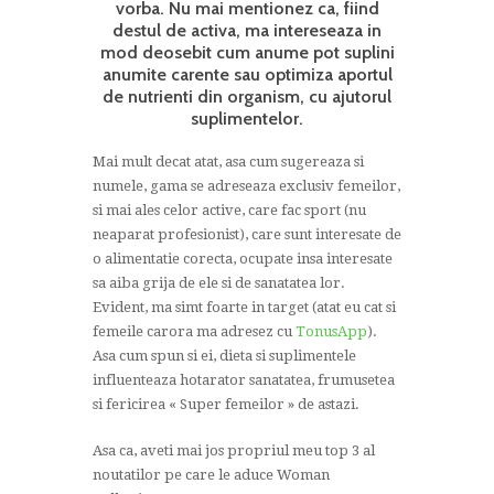
vorba. Nu mai mentionez ca, fiind
destul de activa, ma intereseaza in
mod deosebit cum anume pot suplini
anumite carente sau optimiza aportul
de nutrienti din organism, cu ajutorul
suplimentelor.
Mai mult decat atat, asa cum sugereaza si
numele, gama se adreseaza exclusiv femeilor,
si mai ales celor active, care fac sport (nu
neaparat profesionist), care sunt interesate de
o alimentatie corecta, ocupate insa interesate
sa aiba grija de ele si de sanatatea lor.
Evident, ma simt foarte in target (atat eu cat si
femeile carora ma adresez cu
TonusApp
).
Asa cum spun si ei, dieta si suplimentele
influenteaza hotarator sanatatea, frumusetea
si fericirea « Super femeilor » de astazi.
Asa ca, aveti mai jos propriul meu top 3 al
noutatilor pe care le aduce Woman