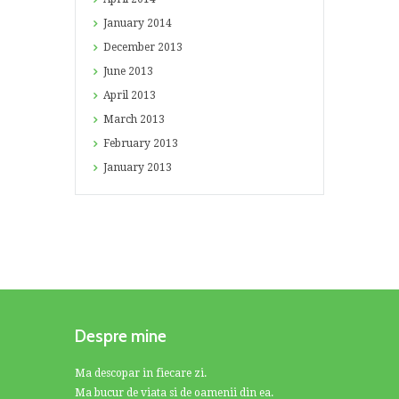
January
2014
December
2013
June
2013
April
2013
March
2013
February
2013
January
2013
Despre mine
Ma descopar in fiecare zi.
Ma bucur de viata si de oamenii din ea.