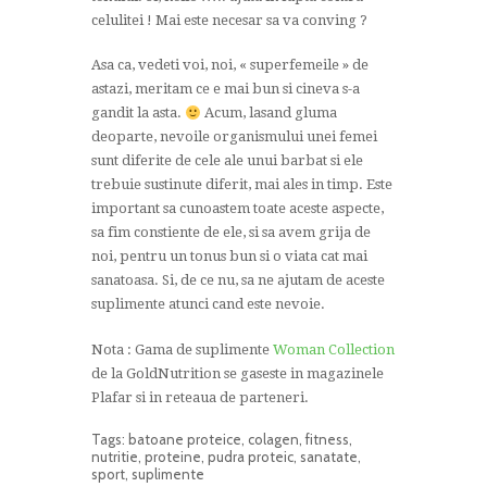
celulitei ! Mai este necesar sa va conving ?
Asa ca, vedeti voi, noi, « superfemeile » de
astazi, meritam ce e mai bun si cineva s-a
gandit la asta.
Acum, lasand gluma
deoparte, nevoile organismului unei femei
sunt diferite de cele ale unui barbat si ele
trebuie sustinute diferit, mai ales in timp. Este
important sa cunoastem toate aceste aspecte,
sa fim constiente de ele, si sa avem grija de
noi, pentru un tonus bun si o viata cat mai
sanatoasa. Si, de ce nu, sa ne ajutam de aceste
suplimente atunci cand este nevoie.
Nota : Gama de suplimente
Woman Collection
de la GoldNutrition se gaseste in magazinele
Plafar si in reteaua de parteneri.
Tags:
batoane proteice
,
colagen
,
fitness
,
nutritie
,
proteine
,
pudra proteic
,
sanatate
,
sport
,
suplimente