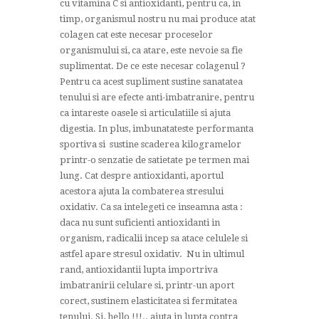
cu vitamina C si antioxidanti, pentru ca, in
timp, organismul nostru nu mai produce atat
colagen cat este necesar proceselor
organismului si, ca atare, este nevoie sa fie
suplimentat. De ce este necesar colagenul ?
Pentru ca acest supliment sustine sanatatea
tenului si are efecte anti-imbatranire, pentru
ca intareste oasele si articulatiile si ajuta
digestia. In plus, imbunatateste performanta
sportiva si sustine scaderea kilogramelor
printr-o senzatie de satietate pe termen mai
lung. Cat despre antioxidanti, aportul
acestora ajuta la combaterea stresului
oxidativ. Ca sa intelegeti ce inseamna asta :
daca nu sunt suficienti antioxidanti in
organism, radicalii incep sa atace celulele si
astfel apare stresul oxidativ. Nu in ultimul
rand, antioxidantii lupta importriva
imbatranirii celulare si, printr-un aport
corect, sustinem elasticitatea si fermitatea
tenului. Si, hello !!!.. ajuta in lupta contra