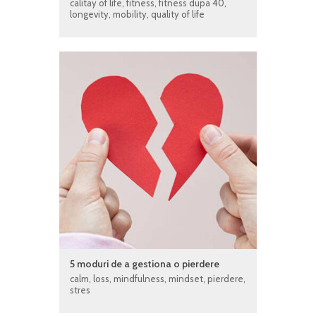
calitay of life
,
fitness
,
fitness dupa 40
,
longevity
,
mobility
,
quality of life
5 moduri de a gestiona o pierdere
calm
,
loss
,
mindfulness
,
mindset
,
pierdere
,
stres